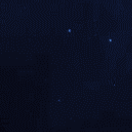
数据安全 全方位防护
在xk体育官网平台，数据防护不仅是底层机制，
们从用户访问到操作全流程建立安全通道，有效
多重加密策略，防止数据泄露
AI 风控引擎，监测账户异常行为
xk体育_xk体育（中国）官方网站支持跨设