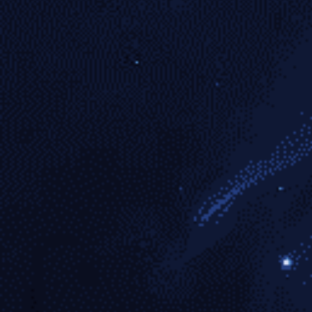
所有信息将安全地存储在中国
数据泄露与滥用。
7. 用户的权利
您有权对所提交的信息进行以
查看、更改或删除已提交的
随时注销您的账号
撤回某些授权权限，如关闭
相关操作可在“设置”页面中完
8. 未成年人保护
本平台主要面向成年用户，未
相关数据。