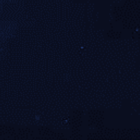
更是平台运营的基本责任。我
防范多类潜在风险。
我们不仅构建
备安全同步，增强访问防护