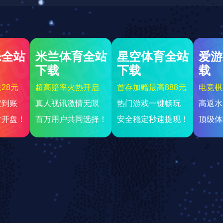
规用途：
事直播、社区交流等服务
国）官方网站平台性能、提升服务稳定性
性化通知与提示
托处理
息分享给非相关第三方。仅在以下情况下进行合理使用：
服务提供商合作
提供必要信息
重组）引发的数据转移