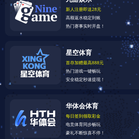
2. 我们收集的信息
为提供更加完整的赛事体验与
基础信息：如手机号码、头
设备参数：设备型号、系统版
使用行为：访问记录、浏览
位置信息：经您授权后所获
3. 信息收集方式
信息的收集主要通过以下方式
您主动提供的信息：如注册
系统自动记录的信息：包括
您授权接入的第三方信息：
4. 信息使用目的