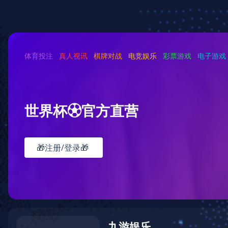
1. 引言与声明
欢迎使用本平台提供的体育赛事
息交互环境。
在您使用xk体育官网应用相
本服务。