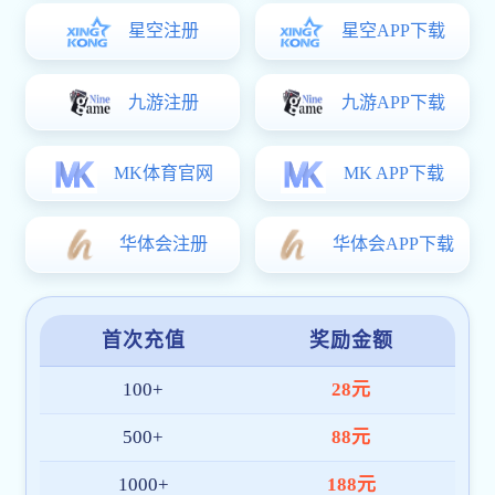
湖人赛季收官的九大焦点LBJ
里程碑倒计时东契奇争夺
MVP轮休还是全力以赴
2026-06-03 03:16
54 次阅读
首页
/
体育看点
在2023年NBA赛季的结束阶段，洛杉矶湖人队成为了
众多关注的焦点。本篇文章将围绕湖人赛季收官的九
大焦点进行深入分析，特别是勒布朗·詹姆斯的里程碑
成就、卢卡·东契奇争夺MVP的激烈竞争以及球队在轮
休与全力以赴之间的抉择。通过这几方面，我们将更
全面地理解当前NBA形势对湖人队及其球员带来的影
响和挑战。同时，这也是一次对整个赛季的一次回