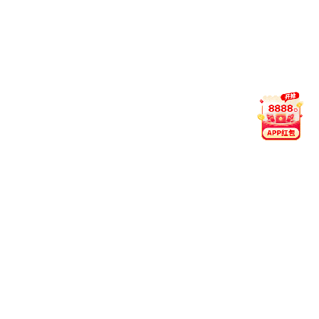
此次“怒怼”事件不仅限于个体层面的争议，它还揭示
出了更深层次的问题，那就是当前NBA文化中的一些
潜规则。在这项体育事业中，舆论环境不断变化，各
方利益纠葛使得每位参与者都必须谨慎行事。因此，
这样的小插曲实际上反映出整个联盟氛围的一部分。
NBA作为一个全球瞩目的职业联盟，其文化建设不仅
关乎球队表现，更涉及到如何建立健康积极的人际关
系。在这个过程中，不同角色间相互理解显得尤为重
要。从管理层到教练，再到运动员和球迷，各方都应
该共同努力营造良好的交流环境，以减少误解和摩
擦。
此外，此类事件也提醒我们关注如何提升公众对于球