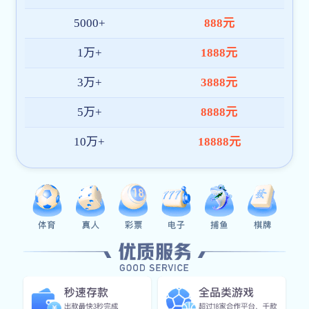
1、杜兰特与湖蜜关系
杜兰特作为NBA联盟中的顶级球员之一，一直以来都
备受关注。他与洛杉矶湖人队及其球迷之间的关系可
谓复杂。一方面，杜兰特在场上的表现令无数球迷为
之疯狂；另一方面，他也因曾经选择加盟勇士而受到
部分湖蜜的不满。这样的背景使得他和湖蜜之间始终
存在着一定距离。
此次事件中，杜兰特所感受到的不满主要源于一些湖
蜜对他的攻击性言论。这些言论并不单纯是对比赛结
果的不满，更涉及到个人攻击，这让杜兰特忍无可
忍。他在社交平台上直接回应，使得这一话题迅速发
酵，引起了大量讨论。