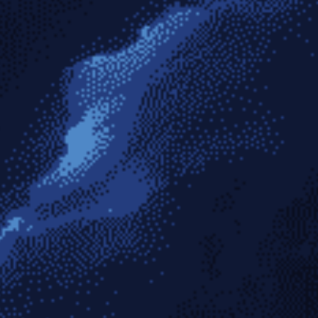
导。但这种角色转换同
与交流，而这无疑增加
轻球员愿意追随他。
都可能影响到团队整体
每一次挑战，从而为全
的不仅是技术上的提
后，他已经积累了丰富
，以及新一代球员崛