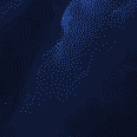
竞争压力。此外，由于商业活动繁忙以及家庭责任日益增加，是
的一道难题。
解析詹姆斯与湖人的关系，让我们看到了这位传奇球星背后的故
到面对众多压力，以及最终实现自我价值和历史地位，每一步都
们尊重每一位努力拼搏、不懈追求梦想的人，因为他们让体育更
到更多关于詹姆斯的新篇章，无论是在职业生涯还是生活中，都
时代传奇人物的发展，不仅关乎个人荣誉，更承载着无数人的期
画卷。