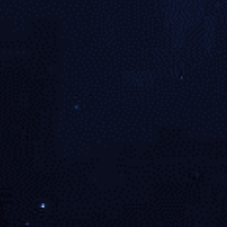
4.
文班效应助力马刺队全球收视率飙升欧洲上
2026-06-20
5.
火箭队2023年选秀权分析39号签加52或53号
2026-06-09
6.
加内特解读詹姆斯放手一击50分湖人恐慌已
2026-05-22
7.
斯洛特谈球队目标与维尔茨未来表现的信心
2026-07-11
8.
帕森斯：文班出手次数应增加至20次才能展
2026-07-10