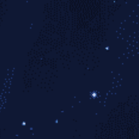
很快与球队管理层建立了紧密的合作关系。他不仅参与到球队建
球队能够围绕自己打造出有竞争力的阵容。这种主动性使得他迅
通过自己的表现回馈了这份信任。他在场上的领导能力以及关键
的判断。在遇到困难时，他总能找到解决方案，并激励身边的人
重要性。
环境下，各方利益常常会发生冲突。例如，当管理层做出的某些
出现摩擦。然而，通过沟通与妥协，最终他们通常都能够找到一
深化的重要因素。
界压力
外界对詹姆斯及其表现提出了越来越高的期待。在这种情况下，
压力。如若不能保持高水平状态，不仅会影响个人形象，还可能