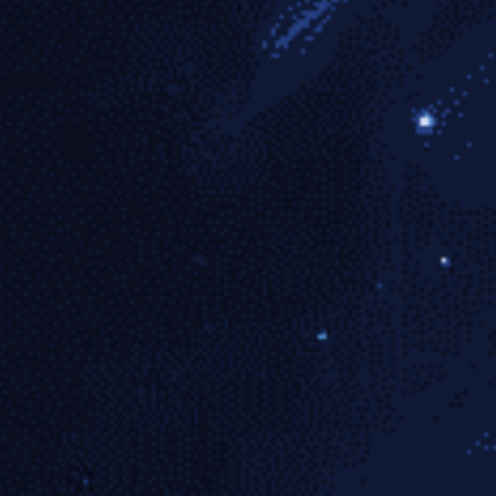
在每场比赛中，他必
此外，对于年轻球员
样给他带来了额外负
了他的工作量。但正
尽管如此，每个赛季
表现。在经历了一些
队树立了榜样，也彰
4、历史地
经过数年的奋斗，如今
升，更是一种精神力
的大赛经验，这对于
尽管如此，在享受成