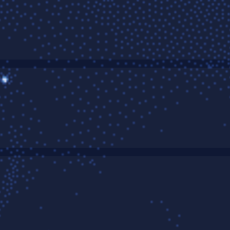
斯与湖人关系：信任与挑战并存
2026-05-25 16:29
50 次阅读
首页
/
体育看点
斯与湖人之间的复杂关系，这一关系既充满信任，又面临挑战。
詹姆斯在湖人的旅程不仅仅是篮球竞技的较量，更是个人成长和
斯加盟湖人的背景及其影响，其次探讨他与球队管理层之间的信
对外界压力，最后总结他在湖人历史中的地位及未来展望。整篇