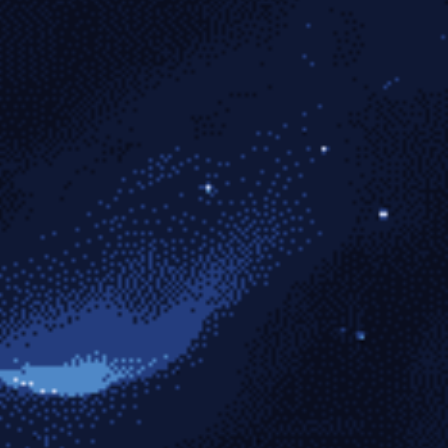
起，他面临着更大的
平，也是摆在他面前
总结：
综上所述，文胖通过
易，到建立信任，再
程。同时，也提醒我
未来，我们期待着看
们惊喜。毕竟，一个
成了一幅动人的体育