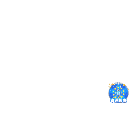
对于孙兴慜而言，在国家队连续三场未能破门，不仅
影响了他的信心，也使得外界对他的关注度加剧。一
些媒体开始质疑他的竞技状态是否适合继续为国征
战，这种压力无形中也增加了他心理上的负担。
此外，他本人的反应也显示出对当前状况的不安。在
被问及未来时表示若实力下滑会选择退出，这不仅是
对自身能力的一种自我审视，也是对身为国家队成员
责任感的一种体现。这种态度虽然令人敬佩，却也反
映出他内心深处对于表现不佳带来的焦虑与不安。
3、对国家队责任感
作为一名经验丰富且具备领导力的球员，孙兴慜始终
把代表国家视为一种荣耀。在他看来，为国家效力是
一种责任，而不是单纯的职业选择。因此，当自己感