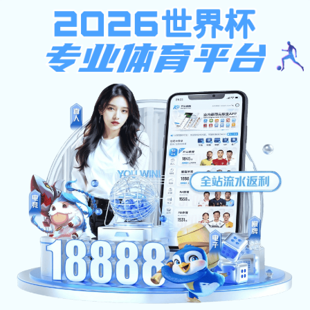
立即注册
xk体育官网
带您畅享全球体
育盛事
专业平台，数据精准，
高清直播
覆盖热门体育项
目。
聚焦足球、篮球、电竞等赛事，
每日内容实时更
新
。
极速访问
下载APP