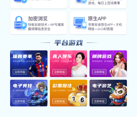
添更多的不确定性，也让人更加期待他们在赛场上的
碰撞。
2、核心球员表现
阿德耶米作为多特蒙德新一代明星球员，他在赛季初
期就展现出了非凡的潜力和实力。本场比赛，他将是
球队进攻端的重要依靠，其速度与技术都使得他成为
对方后防线的一大威胁。此外，阿德耶米在关键时刻
把握机会能力也十分突出，这使得他极有可能成为决
定胜负的一环。
另一方面，恩梅查作为奥格斯堡的重要前锋，同样具
备出色的个人能力。他不仅仅是在禁区内寻找机会，
还能够通过自身的跑动为队友创造空间。恩梅查近期
状态火热，在前几轮联赛中频频破门，相信他将在本