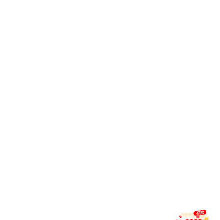
击机会。他们会尽量减少失误，通过简洁有效的小范
围配合来逐步推进。面对多特蒙德这样的强敌，保持
良好的防守形态并伺机打击将是他们取分的重要策
略。
因此，本场比赛将是一场技战术层面的博弈，多特蒙
德需要找到攻破奥格斯堡铁桶般防线的方法，而奥格
斯堡则必须抓住每一次反击机会，以期能让自己获得
理想结果。
4、赛事预测与期待
综合以上因素，本场比赛被普遍看好为一场精彩绝伦
的较量。多特蒙德凭借主场之利，以及众多实力派球
员，加上全队上下对于赢得胜利渴望，可以预计他们
将在开局阶段采取主动进攻。然而，由于联赛竞争激