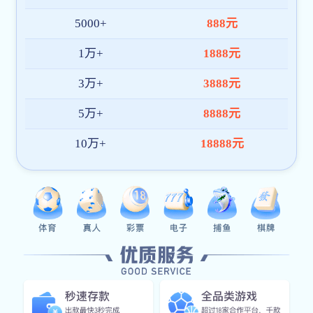
1、两队阵容解析
在本场比赛中，多特蒙德公布了一份强大的首发阵
容，主教练决定派出目前状态最好的球员上场。阿德
耶米作为锋线上的主要攻击手，将承担起进攻重任。
而在中场方面，球队依赖于经验丰富的球员进行控制
和组织，以确保能够有效地支配比赛节奏。
反观奥格斯堡，他们同样不甘示弱，选择了一套相对
均衡的阵容。在防守端，球队派出了身材高大的后卫
组合，以抵挡多特蒙德快速而灵活的进攻。同时，中
场的配置则注重抢断与快速反击，希望能在多特蒙德
防线出现漏洞时迅速展开反击。
整体来看，两队都展现出了各自独特的风格与战术安
排。这种形成鲜明对比的阵容配置，无疑会为比赛增