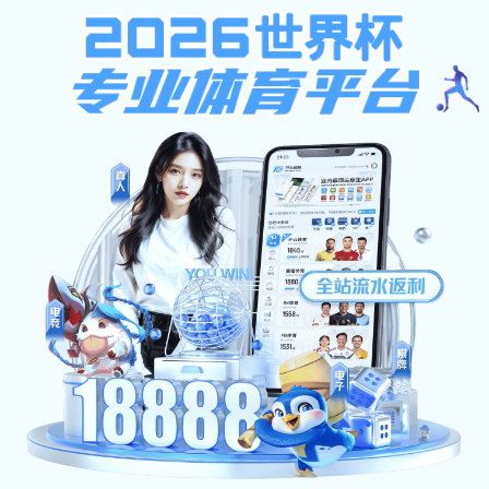
立即注册
xk体育官网
带您畅享全球体
育盛事
专业平台，数据精准，
高清直播
覆盖热门体育项
目。
聚焦足球、篮球、电竞等赛事，
每日内容实时更
新
。
极速访问
下载APP