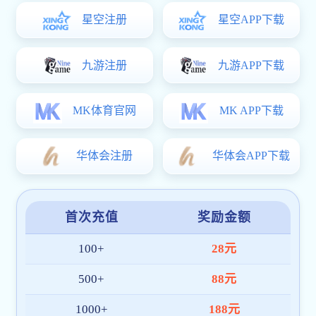
多特蒙德与奥格斯堡首发阵容
公布阿德耶米恩梅查领衔出战
2026-05-30 20:27
67 次阅读
首页
/
体育看点
在近期的德甲比赛中，多特蒙德与奥格斯堡的对决备
受关注。双方首发阵容的公布引发了球迷们的热烈讨
论，尤其是多特蒙德的新星阿德耶米和奥格斯堡的恩
梅查成为了比赛的焦点。本文将从四个方面深入分析
本场比赛，包括两队阵容解析、核心球员表现、战术
布局以及比赛预测，以便更好地理解这场即将到来的
精彩对决。