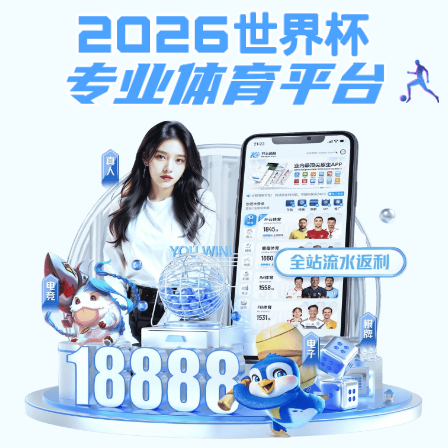
立即注册
xk体育官网
带您畅享全球体
育盛事
专业平台，数据精准，
高清直播
覆盖热门体育项
目。
聚焦足球、篮球、电竞等赛事，
每日内容实时更
新
。
极速访问
下载APP