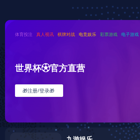
xk体育官网
带您畅享全
专业平台，数据精准，
高清直播
覆盖热
聚焦足球、篮球、电竞等赛事，
每日内
极速访问
下载APP