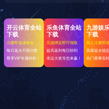
于小贾·史密斯在其中
1、火箭三
首先，火箭队三名球
们获得了教练组的信
的状态，他们不仅要
其次，这一成就也反
其身体健康和竞技状
训练管理体系以及医
此外，这种持续高强度
观察这些老将如何应
2、阿门与K
阿门·汤普森作为新秀