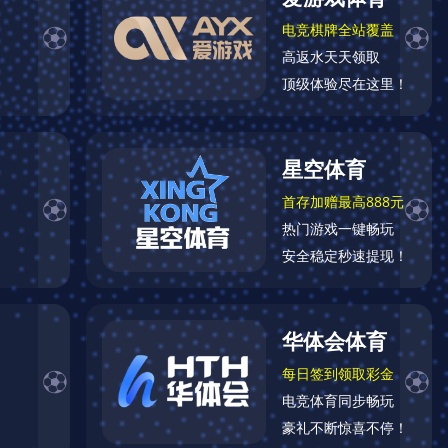
夺榜首小贾紧随其后
总出场时间方面展现出
成绩不仅反映了球员们的
行详细阐述：首先，我
及影响；第三，将聚焦