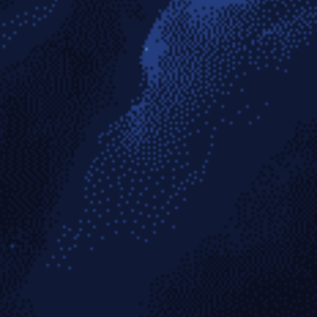
可以看出，休斯顿火箭正在朝着一个充满希望的新方向发展。他
为实现长远目标而努力奋斗，这样才能真正走向成功之路。
斯顿火箭队三名核心成员因卓越表现而共同进入联盟总出场时间
作的重要性。从阿门与KD间精彩纷呈的数据争夺，到小贾作为
年轻团队独特魅力及其未来发展的无限可能性。
，我们期待看到更多精彩瞬间，无论是个人成就还是团队荣誉，
来更多感动与惊喜。而休斯顿火箭则将在这一过程中书写属于自