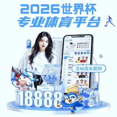
立即注册
xk体育官网
带您畅享全球体
育盛事
专业平台，数据精准，
高清直播
覆盖热门体育项
目。
聚焦足球、篮球、电竞等赛事，
每日内容实时更
新
。
极速访问
下载APP