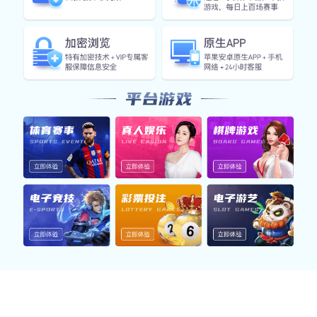
自己的技术优势打破对方防线。这种能力无疑是任何
顶级俱乐部都渴望拥有的。
最后，恩梅查还具有很大的发展潜力。如果他能够在
更高水平的平台上得到锻炼，将会进一步提升他的综
合实力。因此，从个人能力来看，引进恩梅查无疑是
一笔划算的交易，对拜仁来说也是一个非常有吸引力
的选择。
2、拜仁当前中场形势
目前，拜仁慕尼黑正面临着中场位置上的一些挑战。
虽然球队拥有诺伊豪斯等实力派球员，但整体深度仍
显不足。在关键比赛时，中场球员容易疲惫或者受
伤，这使得教练无法及时调整战术。此外，一些老将
逐渐进入职业生涯末期，需要寻找合适的新替代者。